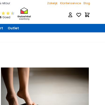
& retour
Zakelijk
Klantenservice
Blog
Verlanglijst
Winkelwage
 5
Goed
rt
Outlet