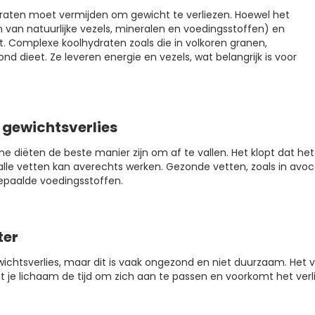
draten moet vermijden om gewicht te verliezen. Hoewel het
van natuurlijke vezels, mineralen en voedingsstoffen) en
echt. Complexe koolhydraten zoals die in volkoren granen,
d dieet. Ze leveren energie en vezels, wat belangrijk is voor
 gewichtsverlies
 diëten de beste manier zijn om af te vallen. Het klopt dat het
le vetten kan averechts werken. Gezonde vetten, zoals in avocado
epaalde voedingsstoffen.
ter
htsverlies, maar dit is vaak ongezond en niet duurzaam. Het 
geeft je lichaam de tijd om zich aan te passen en voorkomt het ve