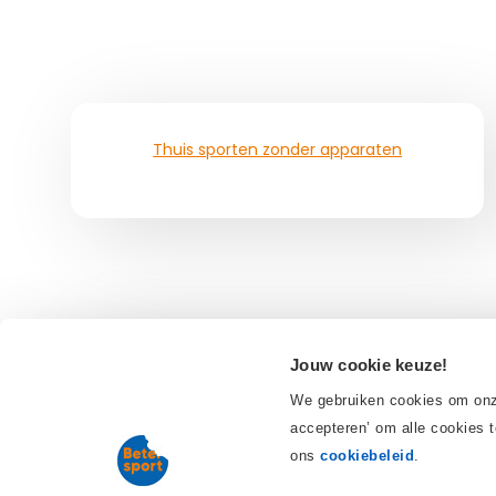
Thuis sporten zonder apparaten
Nieuwste blogs
Jouw cookie keuze!
We gebruiken cookies om onze
Afvallen met sporten
accepteren’ om alle cookies t
Runners high: meer dan alleen 
ons
cookiebeleid
.
10x foam Roller oefening
Welke fietstrainer past bij 