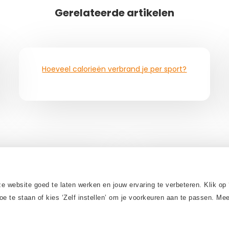
Gerelateerde artikelen
Hoeveel calorieën verbrand je per sport?
T
 website goed te laten werken en jouw ervaring te verbeteren. Klik op 
De
oe te staan of kies ‘Zelf instellen’ om je voorkeuren aan te passen. M
hardlopen
Thu
en
mij?