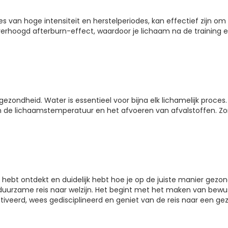
iodes van hoge intensiteit en herstelperiodes, kan effectief zijn
 verhoogd afterburn-effect, waardoor je lichaam na de training e
ondheid. Water is essentieel voor bijna elk lichamelijk proces. H
 van de lichaamstemperatuur en het afvoeren van afvalstoffen.
ebt ontdekt en duidelijk hebt hoe je op de juiste manier gezond
 duurzame reis naar welzijn. Het begint met het maken van bew
iveerd, wees gedisciplineerd en geniet van de reis naar een ge