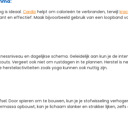
amma:
g is ideaal.
Cardio
helpt om calorieën te verbranden, terwijl
krac
ssant en effectief. Maak bijvoorbeeld gebruik van een loopband v
fitnessniveau en dagelijkse schema. Geleidelijk aan kun je de int
outs. Vergeet ook niet om rustdagen in te plannen. Herstel is net 
herstelactiviteiten zoals yoga kunnen ook nuttig zijn.
sel. Door spieren om te bouwen, kun je je stofwisseling verhoge
massa opbouwt, kan je lichaam slanker en strakker lijken, zelfs a