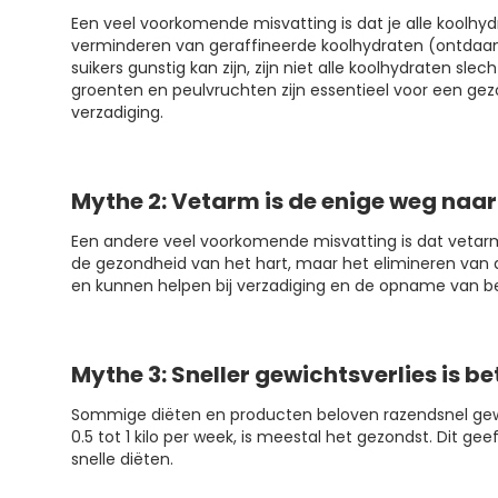
Een veel voorkomende misvatting is dat je alle koolhy
verminderen van geraffineerde koolhydraten (ontdaan 
suikers gunstig kan zijn, zijn niet alle koolhydraten sl
groenten en peulvruchten zijn essentieel voor een gezon
verzadiging.
Mythe 2: Vetarm is de enige weg naar
Een andere veel voorkomende misvatting is dat vetarme
de gezondheid van het hart, maar het elimineren van al
en kunnen helpen bij verzadiging en de opname van b
Mythe 3: Sneller gewichtsverlies is be
Sommige diëten en producten beloven razendsnel gewic
0.5 tot 1 kilo per week, is meestal het gezondst. Dit 
snelle diëten.