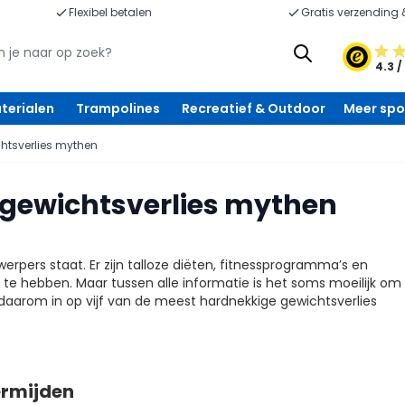
Flexibel betalen
Gratis verzending 
4.3 /
terialen
Trampolines
Recreatief & Outdoor
Meer spo
htsverlies mythen
 gewichtsverlies mythen
werpers staat. Er zijn talloze diëten, fitnessprogramma’s en
 te hebben. Maar tussen alle informatie is het soms moeilijk om
 daarom in op vijf van de meest hardnekkige gewichtsverlies
ermijden