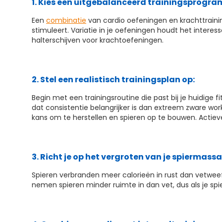
1. Kies een uitgebalanceerd trainingsprogr
Een
combinatie
van cardio oefeningen en krachttrainin
stimuleert. Variatie in je oefeningen houdt het intere
halterschijven voor krachtoefeningen.
2. Stel een realistisch trainingsplan op:
Begin met een trainingsroutine die past bij je huidige 
dat consistentie belangrijker is dan extreem zware work
kans om te herstellen en spieren op te bouwen. Actieve 
3. Richt je op het vergroten van je spiermassa
Spieren verbranden meer calorieën in rust dan vetweef
nemen spieren minder ruimte in dan vet, dus als je spier