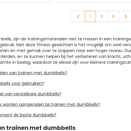
1
2
3
Je leest momenteel p
Pagina
Pagina
mbells, zijn als trainingsmaterialen niet te missen in een trainin
gebruik. Met deze fitness gewichten is het mogelijk om veel vers
ainen en met gemak over te stappen naar een hoger niveau. Dumbb
rderden, en ze kunnen helpen bij het verbeteren van kracht, ui
imte in beslag, waardoor ze ideaal zijn voor kleinere trainingsrui
delen van trainen met dumbbells?
bells voor gebruiken?
eel van verstelbare dumbbells?
s worden aangeraden bij trainen met dumbbells?
moment de beste dumbbells?
n trainen met dumbbells