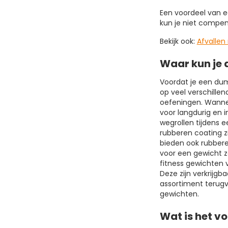
Een voordeel van ee
kun je niet compen
Bekijk ook:
Afvallen
Waar kun je 
Voordat je een dum
op veel verschille
oefeningen. Wannee
voor langdurig en i
wegrollen tijdens e
rubberen coating z
bieden ook rubbere
voor een gewicht zo
fitness gewichten 
Deze zijn verkrijgb
assortiment terugv
gewichten.
Wat is het v