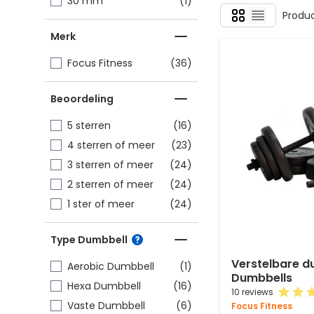
item
30 mm
(1)
Foto-tabel
Produ
Lijst
Merk
items
Focus Fitness
(36)
Beoordeling
items
5 sterren
(16)
items
4 sterren of meer
(23)
items
3 sterren of meer
(24)
items
2 sterren of meer
(24)
items
1 ster of meer
(24)
Type Dumbbell
Verstelbare du
item
Aerobic Dumbbell
(1)
Dumbbells
items
Hexa Dumbbell
(16)
10 reviews
items
Vaste Dumbbell
(6)
Focus Fitness