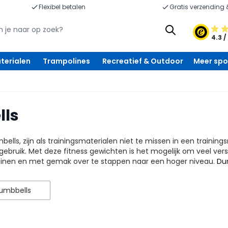
Flexibel betalen
Gratis verzending 
4.3 /
terialen
Trampolines
Recreatief & Outdoor
Meer spo
ls
mbells, zijn als trainingsmaterialen niet te missen in een trainin
gebruik. Met deze fitness gewichten is het mogelijk om veel vers
ainen en met gemak over te stappen naar een hoger niveau.
Dum
dumbbells