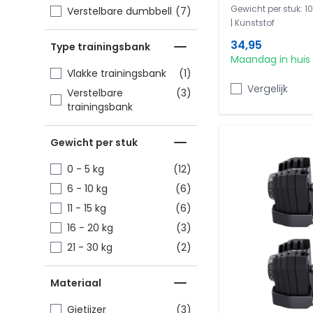
Gewicht per stuk: 1
items
Verstelbare dumbbell
(7)
| Kunststof
34,95
Type trainingsbank
Maandag in huis
item
Vlakke trainingsbank
(1)
Vergelijk
items
Verstelbare
(3)
trainingsbank
Gewicht per stuk
items
0 - 5 kg
(12)
items
6 - 10 kg
(6)
items
11 - 15 kg
(6)
items
16 - 20 kg
(3)
items
21 - 30 kg
(2)
Materiaal
items
Gietijzer
(3)