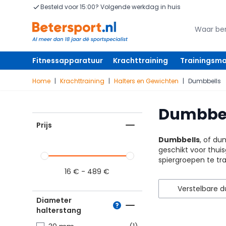
Ga naar de inhoud
Besteld voor 15:00? Volgende werkdag in huis
Zoeken
Zoeken
Fitnessapparatuur
Krachttraining
Trainingsma
Home
|
Krachttraining
|
Halters en Gewichten
|
Dumbbells
Dumbbel
Prijs
Dumbbells
, of du
geschikt voor thuis
spiergroepen te tr
16
€
-
489
€
Verstelbare 
Diameter
halterstang