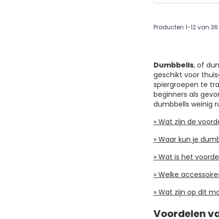
Producten
1
-
12
van
36
Dumbbells
, of du
geschikt voor thuis
spiergroepen te tr
beginners als gevo
dumbbells weinig ru
» Wat zijn de voor
» Waar kun je dumb
» Wat is het voord
» Welke accessoire
» Wat zijn op dit 
Voordelen va