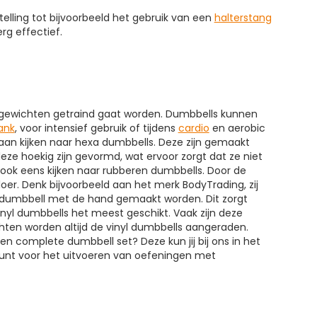
telling tot bijvoorbeeld het gebruik van een
halterstang
rg effectief.
de gewichten getraind gaat worden. Dumbbells kunnen
ank
, voor intensief gebruik of tijdens
cardio
en aerobic
gaan kijken naar hexa dumbbells. Deze zijn gemaakt
eze hoekig zijn gevormd, wat ervoor zorgt dat ze niet
t ook eens kijken naar rubberen dumbbells. Door de
er. Denk bijvoorbeeld aan het merk BodyTrading, zij
g dumbbell met de hand gemaakt worden. Dit zorgt
inyl dumbbells het meest geschikt. Vaak zijn deze
hten worden altijd de vinyl dumbbells aangeraden.
 een complete dumbbell set? Deze kun jij bij ons in het
 kunt voor het uitvoeren van oefeningen met