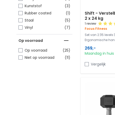
items
Kunststof
(3)
Shift - Verste
item
Rubber coated
(1)
2 x 24 kg
items
Staal
(5)
1 review
items
Vinyl
(7)
Focus Fitness
Set van 2 |15 levels
Ergonomische han
Op voorraad
269,-
items
Op voorraad
(25)
Maandag in huis
items
Niet op voorraad
(11)
Vergelijk