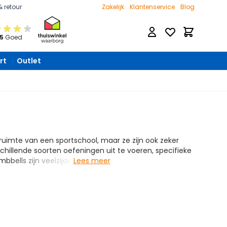
& retour
Zakelijk
Klantenservice
Blog
Verlanglijst
Winkelwage
 5
Goed
rt
Outlet
gsruimte van een sportschool, maar ze zijn ook zeker
chillende soorten oefeningen uit te voeren, specifieke
bbells zijn veelzijdig
Lees meer