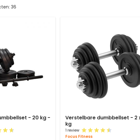
cten:
36
mbbellset - 20 kg -
Verstelbare dumbbellset - 2 
kg
1 review
Focus Fitness