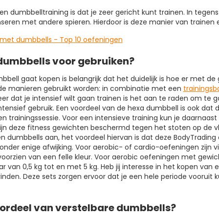
n dumbbelltraining is dat je zeer gericht kunt trainen. In tegens
seren met andere spieren. Hierdoor is deze manier van trainen e
 met dumbbells - Top 10 oefeningen
dumbbells voor gebruiken?
bbell gaat kopen is belangrijk dat het duidelijk is hoe er met 
nde manieren gebruikt worden: in combinatie met een
trainingsb
r dat je intensief wilt gaan trainen is het aan te raden om te 
ntensief gebruik. Een voordeel van de hexa dumbbell is ook dat d
en trainingssessie. Voor een intensieve training kun je daarnaas
ijn deze fitness gewichten beschermd tegen het stoten op de vlo
n dumbbells aan, het voordeel hiervan is dat deze BodyTradin
nder enige afwijking. Voor aerobic- of cardio-oefeningen zijn v
voorzien van een felle kleur. Voor aerobic oefeningen met gewic
aar van 0,5 kg tot en met 5 kg. Heb jij interesse in het kopen van
inden. Deze sets zorgen ervoor dat je een hele periode vooruit
oordeel van verstelbare dumbbells?