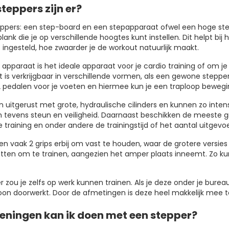
teppers zijn er?
steppers: een step-board en een stepapparaat ofwel een hoge ste
lank die je op verschillende hoogtes kunt instellen. Dit helpt bij 
 ingesteld, hoe zwaarder je de workout natuurlijk maakt.
 apparaat is het ideale apparaat voor je cardio training of om je
 is verkrijgbaar in verschillende vormen, als een gewone stepper 
 2 pedalen voor je voeten en hiermee kun je een traploop bewegi
n uitgerust met grote, hydraulische cilinders en kunnen zo inte
tevens steun en veiligheid. Daarnaast beschikken de meeste gro
e training en onder andere de trainingstijd of het aantal uitgev
en vaak 2 grips erbij om vast te houden, waar de grotere versie
ten om te trainen, aangezien het amper plaats inneemt. Zo kun j
 zou je zelfs op werk kunnen trainen. Als je deze onder je burea
woon doorwerkt. Door de afmetingen is deze heel makkelijk mee 
eningen kan ik doen met een stepper?