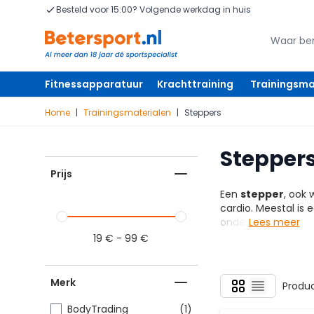
Ga naar de inhoud
Besteld voor 15:00? Volgende werkdag in huis
Zoeken
Zoeken
Fitnessapparatuur
Krachttraining
Trainingsma
Home
|
Trainingsmaterialen
|
Steppers
Stepper
Prijs
Een
stepper
, ook 
cardio. Meestal is 
onder
Lees meer
19
€
-
99
€
Merk
Foto-tabel
Produ
Lijst
item
BodyTrading
(1)