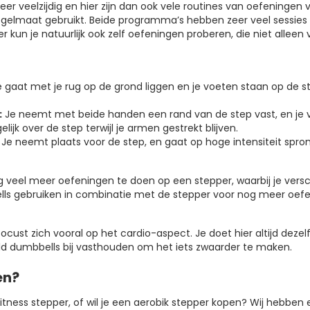
eer veelzijdig en hier zijn dan ook vele routines van oefeninge
gelmaat gebruikt. Beide programma’s hebben zeer veel sessies 
der kun je natuurlijk ook zelf oefeningen proberen, die niet alle
 gaat met je rug op de grond liggen en je voeten staan op de ste
:
Je neemt met beide handen een rand van de step vast, en je v
lijk over de step terwijl je armen gestrekt blijven.
Je neemt plaats voor de step, en gaat op hoge intensiteit spron
og veel meer oefeningen te doen op een stepper, waarbij je versc
lls gebruiken in combinatie met de stepper voor nog meer oefe
cust zich vooral op het cardio-aspect. Je doet hier altijd dezel
eld dumbbells bij vasthouden om het iets zwaarder te maken.
en?
tness stepper, of wil je een aerobik stepper kopen? Wij hebben e