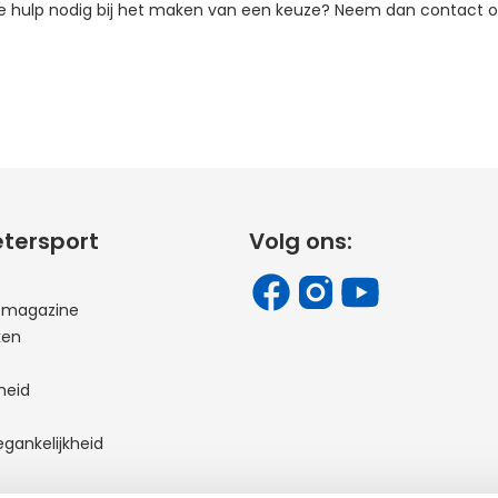
je hulp nodig bij het maken van een keuze? Neem dan contact o
etersport
Volg ons:
t magazine
ken
heid
egankelijkheid