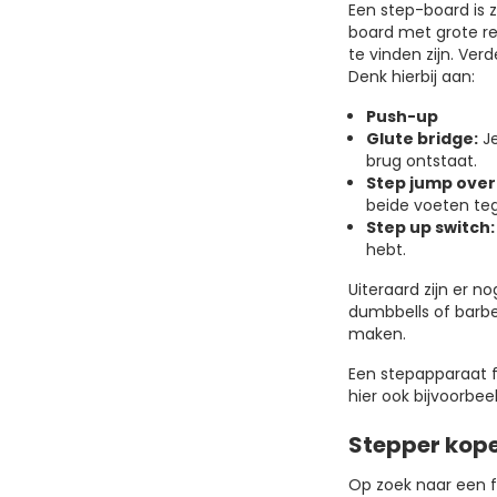
Een step-board is z
board met grote re
te vinden zijn. Ver
Denk hierbij aan:
Push-up
Glute bridge:
Je
brug ontstaat.
Step jump over
beide voeten tege
Step up switch:
hebt.
Uiteraard zijn er n
dumbbells of barbe
maken.
Een stepapparaat fo
hier ook bijvoorbe
Stepper kop
Op zoek naar een fi