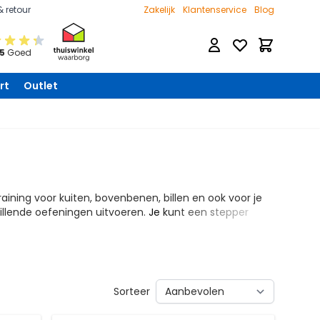
& retour
Zakelijk
Klantenservice
Blog
Verlanglijst
Winkelwage
 5
Goed
rt
Outlet
training voor kuiten, bovenbenen, billen en ook voor je
hillende oefeningen uitvoeren.
Je kunt een stepper
Sorteer