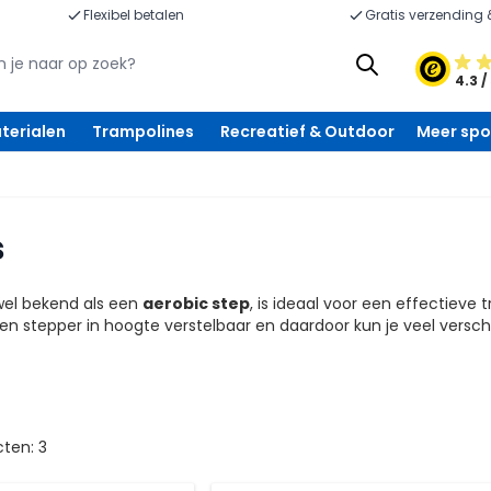
Flexibel betalen
Gratis verzending 
4.3 /
terialen
Trampolines
Recreatief & Outdoor
Meer spo
s
wel bekend als een
aerobic step
, is ideaal voor een effectieve 
een stepper in hoogte verstelbaar en daardoor kun je veel versc
cten:
3