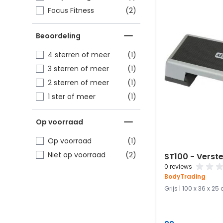
items
Focus Fitness
(2)
Beoordeling
item
4 sterren of meer
(1)
item
3 sterren of meer
(1)
item
2 sterren of meer
(1)
item
1 ster of meer
(1)
Op voorraad
item
Op voorraad
(1)
items
Niet op voorraad
(2)
ST100 - Verst
0 reviews
BodyTrading
Grijs | 100 x 36 x 25