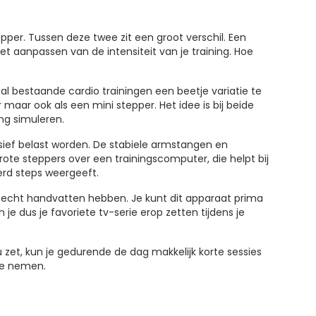
pper. Tussen deze twee zit een groot verschil. Een
het aanpassen van de intensiteit van je training. Hoe
 al bestaande cardio trainingen een beetje variatie te
maar ook als een mini stepper. Het idee is bij beide
ng simuleren.
nsief belast worden. De stabiele armstangen en
te steppers over een trainingscomputer, die helpt bij
oerd steps weergeeft.
s echt handvatten hebben. Je kunt dit apparaat prima
e dus je favoriete tv-serie erop zetten tijdens je
u zet, kun je gedurende de dag makkelijk korte sessies
te nemen.