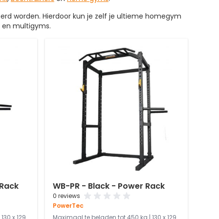
erd worden. Hierdoor kun je zelf je ultieme homegym
s en multigyms.
 Rack
WB-PR - Black - Power Rack
0 reviews
PowerTec
130 x 129
Maximaal te beladen tot 450 kg | 130 x 129