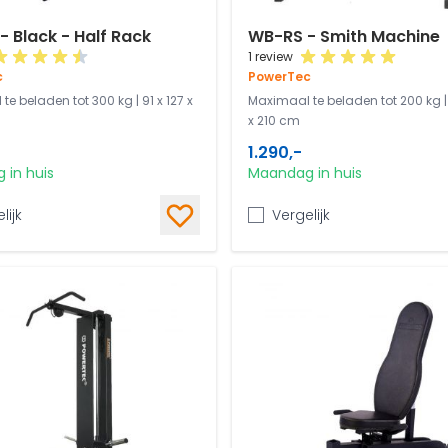
 Black - Half Rack
WB-RS - Smith Machine
1 review
c
PowerTec
e beladen tot 300 kg | 91 x 127 x
Maximaal te beladen tot 200 kg | 
x 210 cm
1.290,-
 in huis
Maandag in huis
lijk
Vergelijk