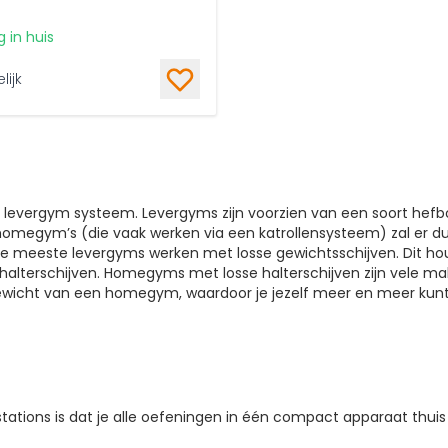
 in huis
lijk
levergym systeem. Levergyms zijn voorzien van een soort hefbo
omegym’s (die vaak werken via een katrollensysteem) zal er dus
De meeste levergyms werken met losse gewichtsschijven. Dit hou
alterschijven. Homegyms met losse halterschijven zijn vele mal
gewicht van een homegym, waardoor je jezelf meer en meer kunt
ations is dat je alle oefeningen in één compact apparaat thuis 