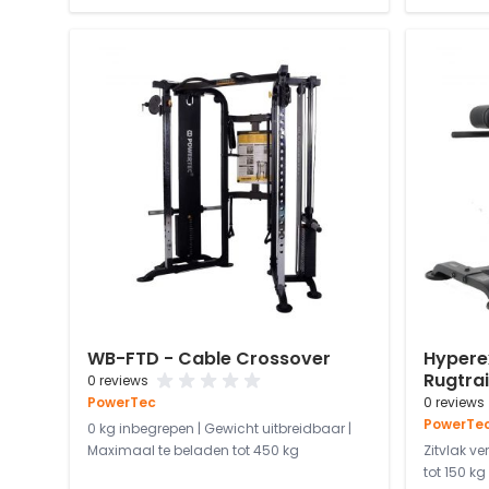
WB-FTD - Cable Crossover
Hypere
Rugtrai
0 reviews
PowerTec
0 reviews
PowerTe
0 kg inbegrepen | Gewicht uitbreidbaar |
Maximaal te beladen tot 450 kg
Zitvlak ve
tot 150 kg