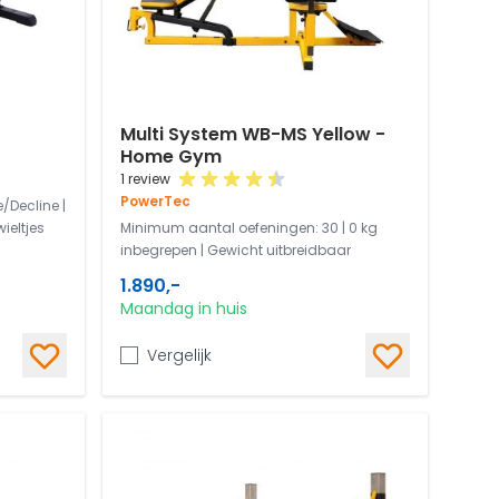
Multi System WB-MS Yellow -
Home Gym
1 review
PowerTec
e/Decline |
ieltjes
Minimum aantal oefeningen: 30 | 0 kg
inbegrepen | Gewicht uitbreidbaar
1.890,-
Maandag in huis
Vergelijk