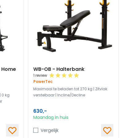
- Home
WB-OB - Halterbank
1 review
PowerTec
Maximaal te beladen tot 270 kg | Zitvlak
 0 kg
verstelbaar | Incline/Decline
ar
630,-
Maandag in huis
Vergelijk