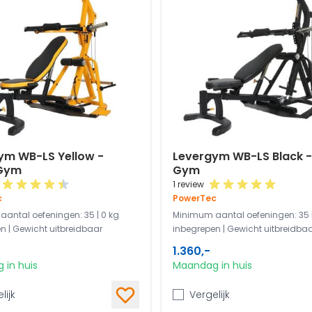
ym WB-LS Yellow -
Levergym WB-LS Black 
Gym
Gym
1 review
c
PowerTec
antal oefeningen: 35 | 0 kg
Minimum aantal oefeningen: 35 |
n | Gewicht uitbreidbaar
inbegrepen | Gewicht uitbreidba
1.360,-
 in huis
Maandag in huis
lijk
Vergelijk