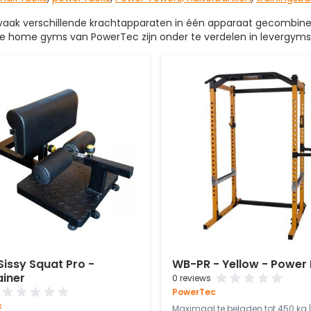
vaak verschillende krachtapparaten in één apparaat gecombine
 De home gyms van PowerTec zijn onder te verdelen in levergym
issy Squat Pro -
WB-PR - Yellow - Power
ainer
0 reviews
PowerTec
c
Maximaal te beladen tot 450 kg | 