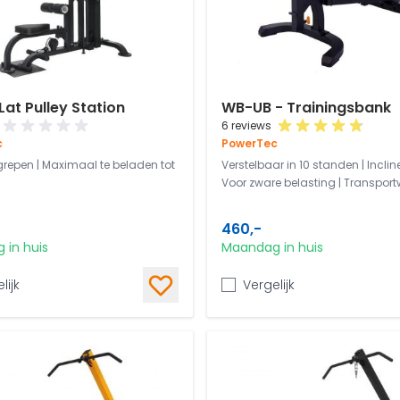
Lat Pulley Station
WB-UB - Trainingsbank
6 reviews
c
PowerTec
grepen | Maximaal te beladen tot
Verstelbaar in 10 standen | Inclin
Voor zware belasting | Transportw
460,-
 in huis
Maandag in huis
lijk
Vergelijk