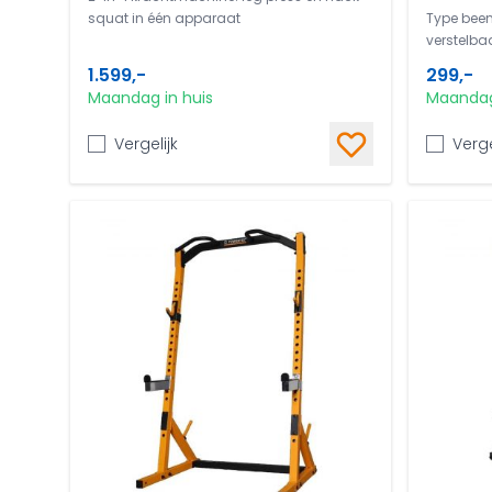
squat in één apparaat
Type beent
verstelba
1.599,-
299,-
Maandag in huis
Maandag
Vergelijk
Verge