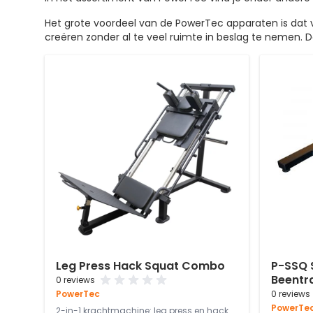
Het grote voordeel van de PowerTec apparaten is dat 
creëren zonder al te veel ruimte in beslag te nemen.
Leg Press Hack Squat Combo
P-SSQ S
Beentr
0 reviews
PowerTec
0 reviews
PowerTe
2-in-1 krachtmachine: leg press en hack