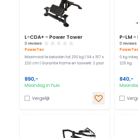
L-CDA+ - Power Tower
P-LM - 
0 reviews
0 reviews
PowerTec
PowerTe
Maximaal te beladen tot 230 kg | 114 x 157 x
0 kg inbe
220 cm | Garantie frame en laswerk: 2 jaar
225 kg
890,-
840,-
Maandag in huis
Maandag
Vergelijk
Verge