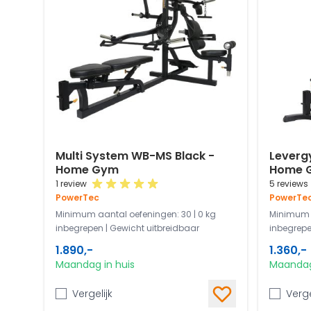
Multi System WB-MS Black -
Leverg
Home Gym
Home 
1 review
5 reviews
PowerTec
PowerTe
Minimum aantal oefeningen: 30 | 0 kg
Minimum a
inbegrepen | Gewicht uitbreidbaar
inbegrepe
1.890,-
1.360,-
Maandag in huis
Maandag
Vergelijk
Verge