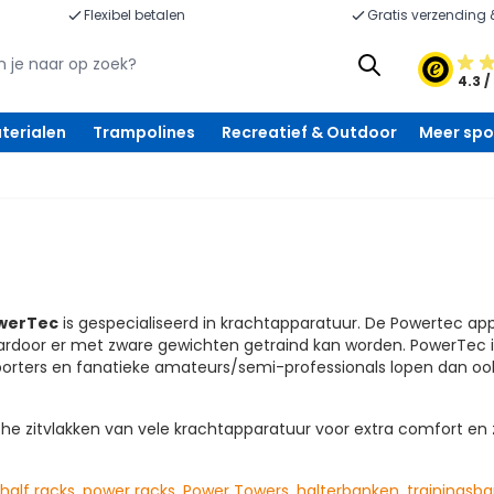
Flexibel betalen
Gratis verzending 
4.3 /
terialen
Trampolines
Recreatief & Outdoor
Meer spo
werTec
is gespecialiseerd in krachtapparatuur. De Powertec ap
rdoor er met zware gewichten getraind kan worden. PowerTec 
sporters en fanatieke amateurs/semi-professionals lopen dan o
 zitvlakken van vele krachtapparatuur voor extra comfort en zi
half racks
,
power racks
,
Power Towers,
halterbanken
,
trainingsb