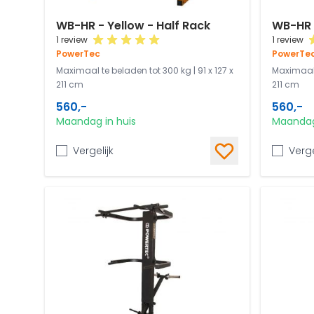
WB-HR - Yellow - Half Rack
WB-HR -
1 review
1 review
PowerTec
PowerTe
Maximaal te beladen tot 300 kg | 91 x 127 x
Maximaal t
211 cm
211 cm
560,-
560,-
Maandag in huis
Maandag
Vergelijk
Verge