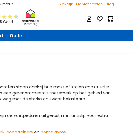
& retour
Zakelijk
Klantenservice
Blog
Verlanglijst
Winkelwage
 5
Goed
rt
Outlet
paraten staan dankzij hun massief stalen constructie
is een gerenommeerd fitnessmerk op het gebied van
ok weg met de sterke en zwaar belastbare
jn de voetpedalen uitgerust met antislip voor extra
ank
,
beentrainers
en
home gyms
.