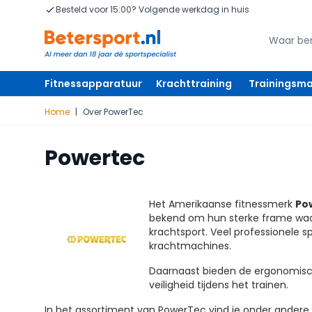
Ga naar de inhoud
Besteld voor 15:00? Volgende werkdag in huis
Zoeken
Zoeken
Fitnessapparatuur
Krachttraining
Trainingsma
Home
|
Over PowerTec
Powertec
Het Amerikaanse fitnessmerk
Po
bekend om hun sterke frame waa
krachtsport. Veel professionele 
krachtmachines.
Daarnaast bieden de ergonomische
veiligheid tijdens het trainen.
In het assortiment van PowerTec vind je onder andere