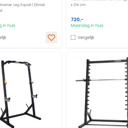
rainer: Leg Squat | Zitvlak
x 214 cm
ar
720,-
 in huis
Maandag in huis
lijk
Vergelijk