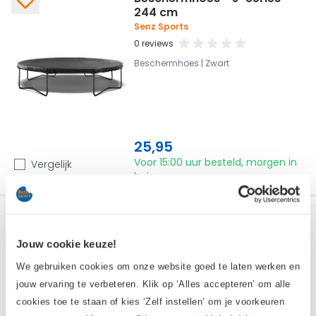
244 cm
Senz Sports
0 reviews
Beschermhoes | Zwart
25,95
Voor 15:00 uur besteld, morgen in
Vergelijk
huis
Beschermhoes - J-Series -
305 cm
Jouw cookie keuze!
Senz Sports
We gebruiken cookies om onze website goed te laten werken en
0 reviews
jouw ervaring te verbeteren. Klik op ‘Alles accepteren’ om alle
Beschermhoes | Zwart
cookies toe te staan of kies ‘Zelf instellen’ om je voorkeuren