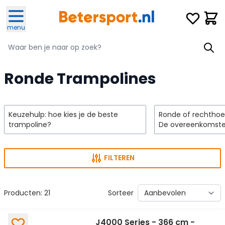
Ga naar de inhoud
Verlanglijst
Winke
menu
Zoeken
Zoeken
Ronde Trampolines
Keuzehulp: hoe kies je de beste
Ronde of rechthoe
trampoline?
De overeenkomsten
FILTEREN
Producten:
21
Sorteer
J4000 Series - 366 cm -