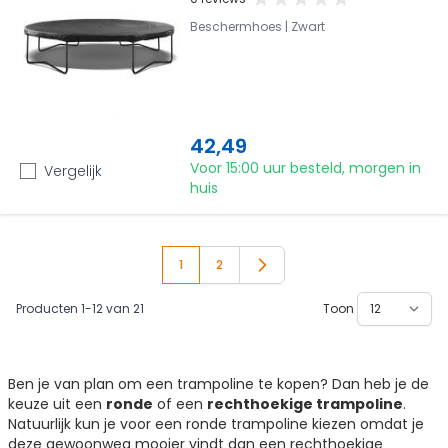
Beschermhoes | Zwart
42,49
Voor 15:00 uur besteld, morgen in
Vergelijk
huis
1
2
Je leest momenteel pagina
Pagina
Producten
1
-
12
van
21
Toon
Ben je van plan om een trampoline te kopen? Dan heb je de
keuze uit een
ronde
of een
rechthoekige trampoline
.
Natuurlijk kun je voor een ronde trampoline kiezen omdat je
deze gewoonweg mooier vindt dan een rechthoekige