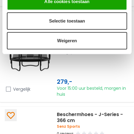
Alle cookies toestaan
J7000 Series - 244 cm -
Selectie toestaan
Zwart - Trampoline
Senz Sports
6 reviews
Weigeren
Op poten | 244 cm | Rond |
Veringsysteem: elastieken
279,-
Voor 15:00 uur besteld, morgen in
Vergelijk
huis
Beschermhoes - J-Series -
366 cm
Senz Sports
0 reviews