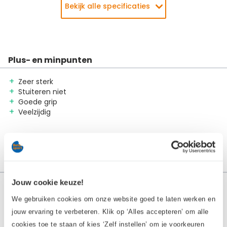
4 kg – 8 kg – 10 kg
Bekijk alle specificaties
Garantie particulieren
1 jaar
Algemeen
Productnaam
Wall Ball - Focus Fitness - 6
Plus- en minpunten
kg
EAN
8718627096628
Zeer sterk
Stuiteren niet
Goede grip
Veelzijdig
Reviews
Jouw cookie keuze!
0 / 5 (0 reviews)
5 sterren
0
We gebruiken cookies om onze website goed te laten werken en
jouw ervaring te verbeteren. Klik op ‘Alles accepteren’ om alle
4 sterren
0
cookies toe te staan of kies ‘Zelf instellen’ om je voorkeuren