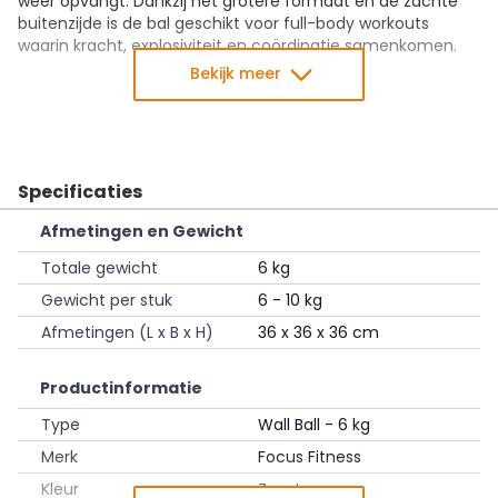
weer opvangt. Dankzij het grotere formaat en de zachte
buitenzijde is de bal geschikt voor full-body workouts
waarin kracht, explosiviteit en coördinatie samenkomen.
Bekijk meer
Waarom deze wall ball?
Veelzijdig inzetbaar:
geschikt voor oefeningen zoals
squats, lunges, throws en coretraining.
Sterk materiaal:
gemaakt van imitatiekevlar en
geschikt voor intensief gebruik.
Specificaties
Comfortabele grip:
de buitenzijde biedt houvast
Afmetingen en Gewicht
tijdens verschillende oefeningen.
Gewicht van 6 kg:
geschikt voor sporters die hun
Totale gewicht
6 kg
techniek en kracht verder willen ontwikkelen.
Gewicht per stuk
6 - 10 kg
Technische specificaties
Afmetingen (L x B x H)
36 x 36 x 36 cm
Gewicht: 6 kg
Diameter: 35 cm
Productinformatie
Materiaal: imitatiekevlar
Kleur: zwart met witte markeringen
Type
Wall Ball - 6 kg
Merk
Focus Fitness
Ook verkrijgbaar in:
Kleur
Zwart