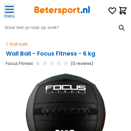
Ga naar de inhoud
Verlanglijst
Winke
menu
Zoeken
Zoeken
Wall balls
Wall Ball - Focus Fitness - 6 kg
Focus Fitness
(0 reviews)