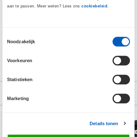
aan te passen. Meer weten? Lees ons
cookiebeleid
.
3 sterren
0
2 sterren
0
1 ster
0
Toestemmingsselectie
Noodzakelijk
Schrijf Review
Dit product heeft nog geen reviews
Voorkeuren
Gerelateerde blog posts
Statistieken
Anderen bekeken ook
Marketing
Details tonen