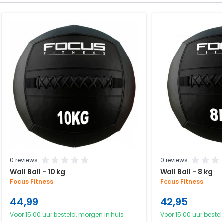
Navigating through the elements of the carousel is possible using
Press to skip carousel
Press to go to carousel navigation
0 reviews
0 reviews
Wall Ball - 10 kg
Wall Ball - 8 kg
Focus Fitness
Focus Fitness
44,99
42,95
Voor 15:00 uur besteld, morgen in huis
Voor 15:00 uur beste