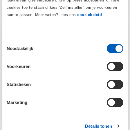
jouw ervaring te verbeteren. Klik op ‘Alles accepteren’ om alle
cookies toe te staan of kies ‘Zelf instellen’ om je voorkeuren
aan te passen. Meer weten? Lees ons
cookiebeleid
.
Outdoor & fun
Toestemmingsselectie
Maak buiten bewegen leuker met trampolines,
Noodzakelijk
sportartikelen en producten voor het hele gezin.
Bekijk outdoor & fun →
Voorkeuren
Statistieken
Marketing
Details tonen