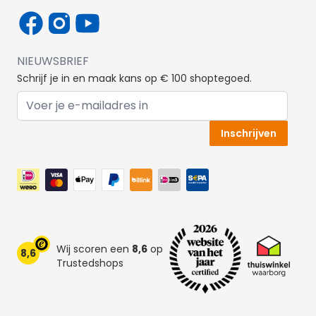
NIEUWSBRIEF
Schrijf je in en maak kans op € 100 shoptegoed.
E-mail adres
Inschrijven
Wij scoren een
8,6
op
8,6
Trustedshops