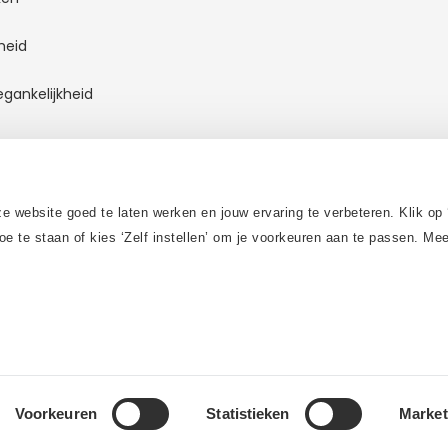
heid
egankelijkheid
 contact op
 website goed te laten werken en jouw ervaring te verbeteren. Klik op 
oe te staan of kies ‘Zelf instellen’ om je voorkeuren aan te passen. M
Voorkeuren
Statistieken
Market
etersport. Alle rechten voorbehouden.
|
Cookies
Algemene voorw