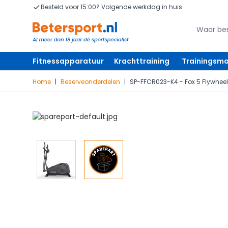
Ga naar de inhoud
Besteld voor 15:00? Volgende werkdag in huis
Zoeken
Zoeken
Fitnessapparatuur
Krachttraining
Trainingsma
Home
|
Reserveonderdelen
|
SP-FFCR023-K4 - Fox 5 Flywheel