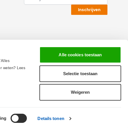
Inschrijven
Alle cookies toestaan
‘Alles
eer weten? Lees
Selectie toestaan
Wij scoren een
8,6
op
8,6
Weigeren
Trustedshops
ing
Details tonen
aarden
Privacy