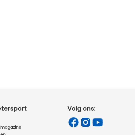
etersport
Volg ons:
t magazine
ken