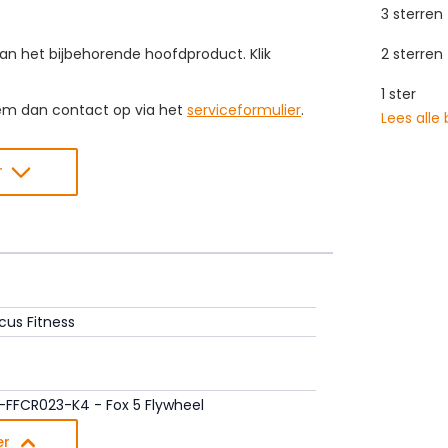
3 sterren
an het bijbehorende hoofdproduct. Klik
2 sterren
1 ster
eem dan contact op via het
serviceformulier
.
Lees alle
r
cus Fitness
-FFCR023-K4 - Fox 5 Flywheel
er