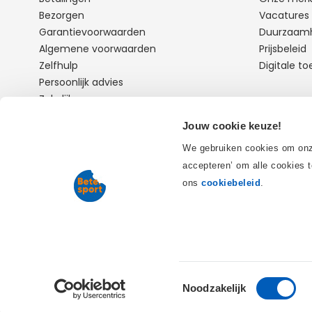
Bezorgen
Vacatures
Garantievoorwaarden
Duurzaam
Algemene voorwaarden
Prijsbeleid
Zelfhulp
Digitale to
Persoonlijk advies
Zakelijk
Jouw cookie keuze!
+31773211075
Neem
We gebruiken cookies om onze
Open: 9:00 - 16:30
accepteren’ om alle cookies t
ons
cookiebeleid
.
Toestemmingsselectie
Noodzakelijk
© 2005-2026 B