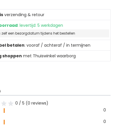
is
verzending & retour
oorraad
: levertijd: 5 werkdagen
s zelf een bezorgdatum tijdens het bestellen
ibel betalen
: vooraf / achteraf / in termijnen
ig shoppen
met Thuiswinkel waarborg
s
0 / 5 (0 reviews)
0
0