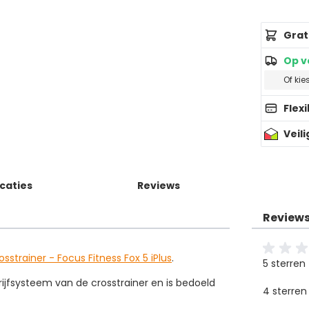
Grat
Op v
Of kie
Flex
Veil
icaties
Reviews
Review
osstrainer - Focus Fitness Fox 5 iPlus
.
5 sterren
rijfsysteem van de crosstrainer en is bedoeld
4 sterren