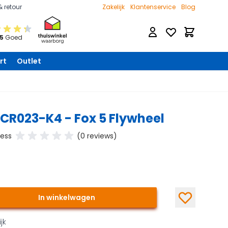
& retour
Zakelijk
Klantenservice
Blog
Verlanglijst
Winkelwage
 5
Goed
rt
Outlet
CR023-K4 - Fox 5 Flywheel
ness
(0 reviews)
In winkelwagen
jk