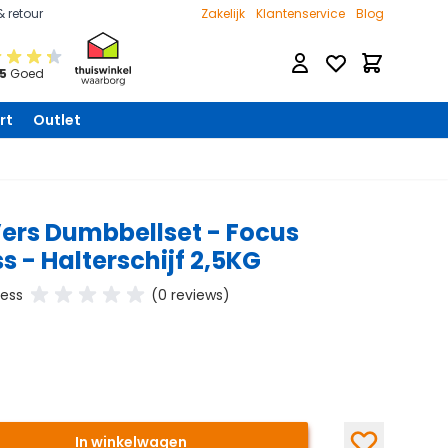
& retour
Zakelijk
Klantenservice
Blog
Verlanglijst
Winkelwage
 5
Goed
rt
Outlet
Vers Dumbbellset - Focus
ss - Halterschijf 2,5KG
ness
(0 reviews)
In winkelwagen