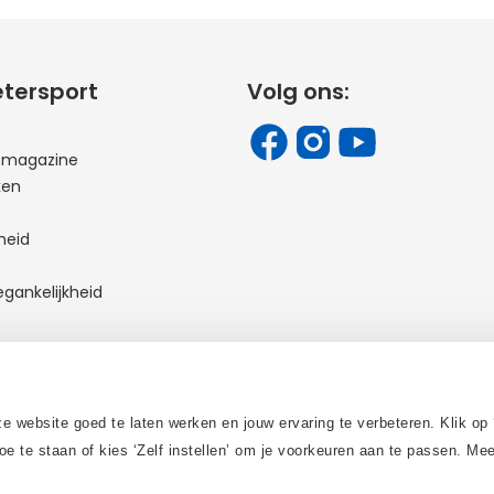
etersport
Volg ons:
t magazine
ken
heid
egankelijkheid
 contact op
 website goed te laten werken en jouw ervaring te verbeteren. Klik op 
oe te staan of kies ‘Zelf instellen’ om je voorkeuren aan te passen. M