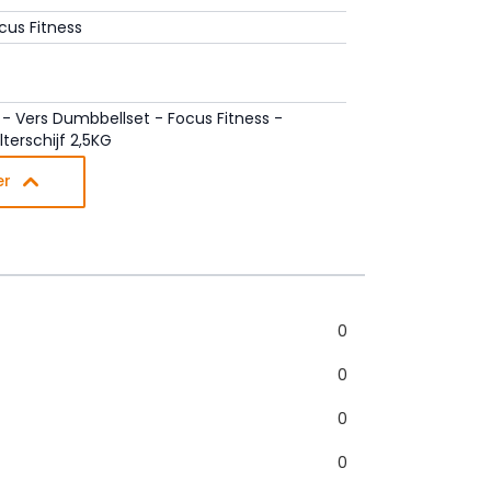
cus Fitness
 - Vers Dumbbellset - Focus Fitness -
lterschijf 2,5KG
er
0
0
0
0