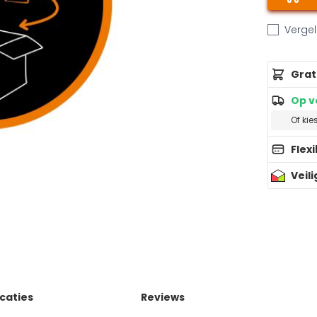
Vergeli
Grat
Op v
Of kie
Flex
Veil
icaties
Reviews