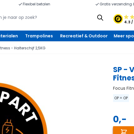
Flexibel betalen
Gratis verzending 
4.3 /
terialen
Trampolines
Recreatief & Outdoor
Meer spo
tness - Halterschijf 2,5KG
SP - 
Fitne
Focus Fit
OP = OP
0,-