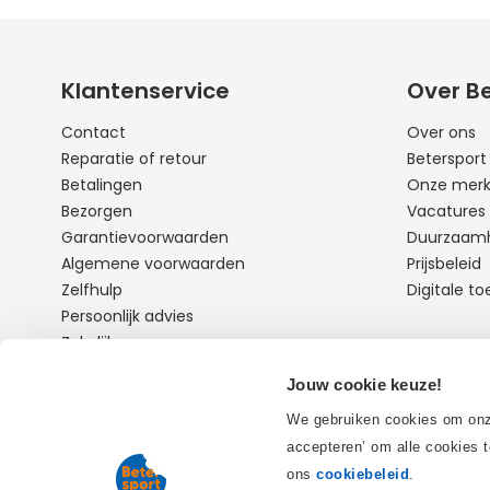
Klantenservice
Over B
Contact
Over ons
Reparatie of retour
Beterspor
Betalingen
Onze mer
Bezorgen
Vacatures
Garantievoorwaarden
Duurzaam
Algemene voorwaarden
Prijsbeleid
Zelfhulp
Digitale to
Persoonlijk advies
Zakelijk
Jouw cookie keuze!
+31773211075
Neem
We gebruiken cookies om onze
Open: 9:00 - 16:30
accepteren’ om alle cookies t
ons
cookiebeleid
.