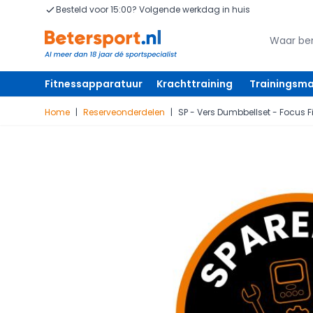
Ga naar de inhoud
Besteld voor 15:00? Volgende werkdag in huis
Zoeken
Zoeken
Fitnessapparatuur
Krachttraining
Trainingsma
Home
|
Reserveonderdelen
|
SP - Vers Dumbbellset - Focus Fi