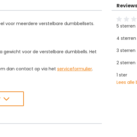
Review
eel voor meerdere verstelbare dumbbellsets.
5 sterren
4 sterren
3 sterren
ra gewicht voor de verstelbare dumbbells. Het
2 sterren
eem dan contact op via het
serviceformulier
.
1 ster
Lees alle
r