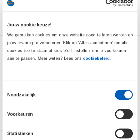
49,-
Vergelijk
Jouw cookie keuze!
Maandag in huis
We gebruiken cookies om onze website goed te laten werken en
jouw ervaring te verbeteren. Klik op ‘Alles accepteren’ om alle
Craft Essence Jersey - S -
cookies toe te staan of kies ‘Zelf instellen’ om je voorkeuren
Heren - Rood - Fietsshirt
aan te passen. Meer weten? Lees ons
cookiebeleid
.
Craft
0 reviews
Aansluitend | Korte mouwen | Heren
Toestemmingsselectie
Noodzakelijk
39,-
Voorkeuren
Vergelijk
Maandag in huis
Statistieken