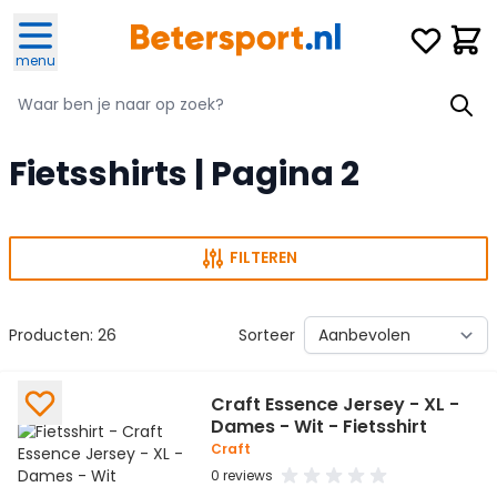
Ga naar de inhoud
Verlanglijst
Winke
menu
Zoeken
Zoeken
Fietsshirts | Pagina 2
FILTEREN
Producten:
26
Sorteer
Craft Essence Jersey - XL -
Dames - Wit - Fietsshirt
Craft
0 reviews