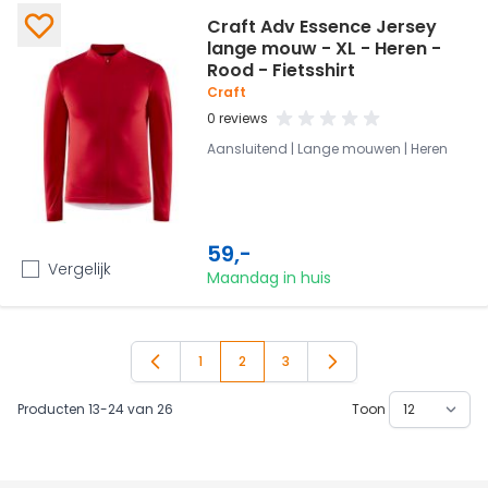
Craft Adv Essence Jersey
lange mouw - XL - Heren -
Rood - Fietsshirt
Craft
0 reviews
Aansluitend | Lange mouwen | Heren
59,-
Vergelijk
Maandag in huis
1
2
3
Pagina
Je leest momenteel pagina
Pagina
Producten
13
-
24
van
26
Toon