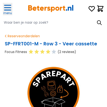
Ga naar de inhoud
Verlanglijst
Winke
menu
Zoeken
Zoeken
Reserveonderdelen
SP-FFRT001-M - Row 3 - Veer cassette
Focus Fitness
(2 reviews)