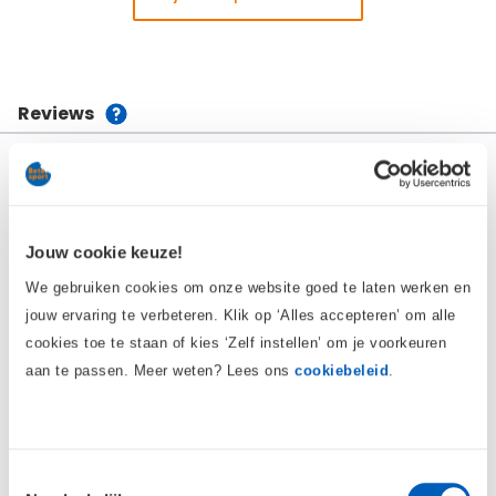
Reviews
4 / 5 (2 reviews)
5 sterren
0
4 sterren
2
Jouw cookie keuze!
3 sterren
0
We gebruiken cookies om onze website goed te laten werken en
jouw ervaring te verbeteren. Klik op ‘Alles accepteren’ om alle
2 sterren
0
cookies toe te staan of kies ‘Zelf instellen’ om je voorkeuren
1 ster
0
aan te passen. Meer weten? Lees ons
cookiebeleid
.
Schrijf Review
Toestemmingsselectie
Bekijk alle reviews