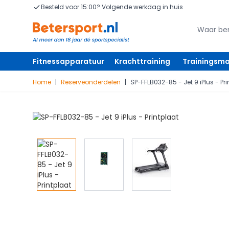
Ga naar de inhoud
Besteld voor 15:00? Volgende werkdag in huis
Zoeken
Zoeken
Fitnessapparatuur
Krachttraining
Trainingsma
Home
|
Reserveonderdelen
|
SP-FFLB032-85 - Jet 9 iPlus - Pr