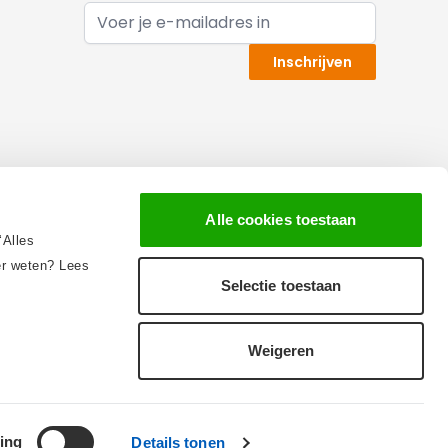
E-mail adres
Inschrijven
Alle cookies toestaan
‘Alles
eer weten? Lees
Selectie toestaan
Wij scoren een
8,6
op
8,6
Weigeren
Trustedshops
ing
Details tonen