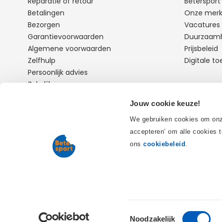
Reparatie of retour
Beterspor
Betalingen
Onze mer
Bezorgen
Vacatures
Garantievoorwaarden
Duurzaam
Algemene voorwaarden
Prijsbeleid
Zelfhulp
Digitale to
Persoonlijk advies
Zakelijk
Jouw cookie keuze!
+31773211075
Neem
We gebruiken cookies om onze
Open: 9:00 - 16:30
accepteren’ om alle cookies t
ons
cookiebeleid
.
Toestemmingsselectie
Noodzakelijk