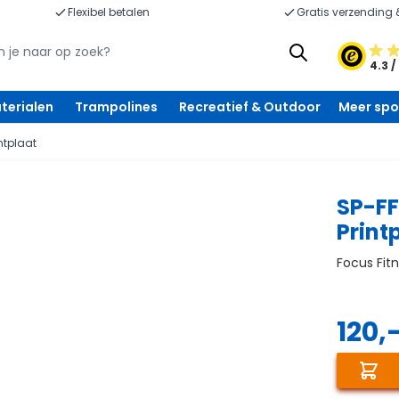
Flexibel betalen
Gratis verzending 
4.3 /
terialen
Trampolines
Recreatief & Outdoor
Meer spo
intplaat
SP-FF
Print
Focus Fit
120,