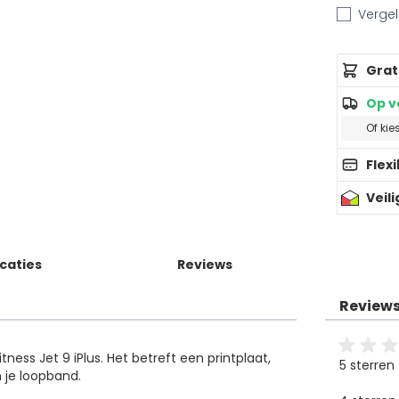
Vergeli
Grat
Op v
Of kie
Flex
Veil
icaties
Reviews
Review
ness Jet 9 iPlus. Het betreft een printplaat,
5 sterren
 je loopband.