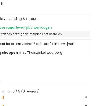
jk
is
verzending & retour
oorraad
: levertijd: 5 werkdagen
s zelf een bezorgdatum tijdens het bestellen
ibel betalen
: vooraf / achteraf / in termijnen
ig shoppen
met Thuiswinkel waarborg
s
0 / 5 (0 reviews)
0