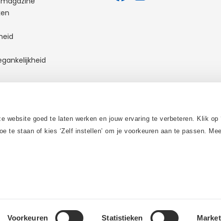
t magazine
ken
heid
egankelijkheid
 contact op
 website goed te laten werken en jouw ervaring te verbeteren. Klik op 
oe te staan of kies ‘Zelf instellen’ om je voorkeuren aan te passen. M
Voorkeuren
Statistieken
Market