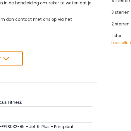
4 sterren
in de handleiding om zeker te weten dat je
3 sterren
eem dan contact met ons op via het
2 sterren
1 ster
Lees alle
r
cus Fitness
-FFLB032-85 - Jet 9 iPlus - Printplaat