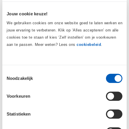
Jouw cookie keuze!
We gebruiken cookies om onze website goed te laten werken en
Betersport verspricht 30 Tage kostenloses Rückgaberecht.
jouw ervaring te verbeteren. Klik op ‘Alles accepteren’ om alle
Wir erstatten die Transportkosten unseres Spediteurs
einmalig bei der Abholung Ihrer Bestellung. Für
cookies toe te staan of kies ‘Zelf instellen’ om je voorkeuren
Abholbestellungen sind keine Track & Trace-Links verfügbar,
aan te passen. Meer weten? Lees ons
cookiebeleid
.
stellen Sie also sicher, dass am Abholtag jemand den ganzen
Tag zu Hause ist. Betersport wird sich mit Ihnen in Verbindung
setzen, um einen Termin zu vereinbaren, an dem wir die
Rücksendung abholen sollen.
Toestemmingsselectie
Noodzakelijk
An welchem Tag können Sie Ihre Bestellung am
besten abholen? (Bitte geben Sie einen bestimmten
Wochentag an; ein Samstag, Sonntag, ein Teil des
Voorkeuren
Tages oder eine Uhrzeit ist leider nicht möglich)
Statistieken
Das Datum sollte mindestens 5 Tage in der Zukunft liegen.