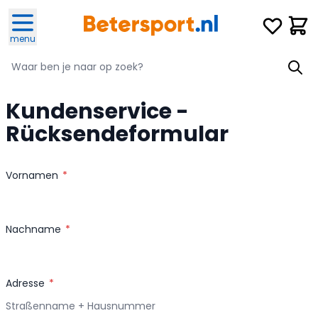
Ga naar de inhoud
Verlanglijst
Winke
menu
Zoeken
Zoeken
Kundenservice -
Rücksendeformular
Vornamen
Nachname
Adresse